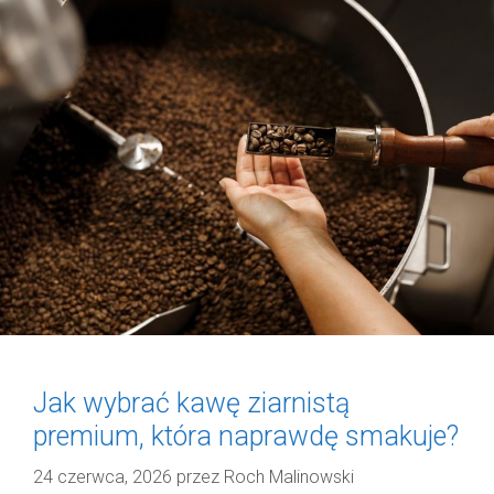
Jak wybrać kawę ziarnistą
premium, która naprawdę smakuje?
24 czerwca, 2026
przez
Roch Malinowski