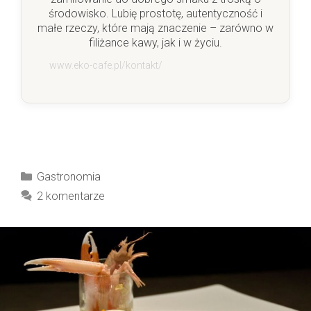
środowisko. Lubię prostotę, autentyczność i
małe rzeczy, które mają znaczenie – zarówno w
filiżance kawy, jak i w życiu.
www.eko-cafe.pl/kontakt/
Kategorie
Gastronomia
2 komentarze