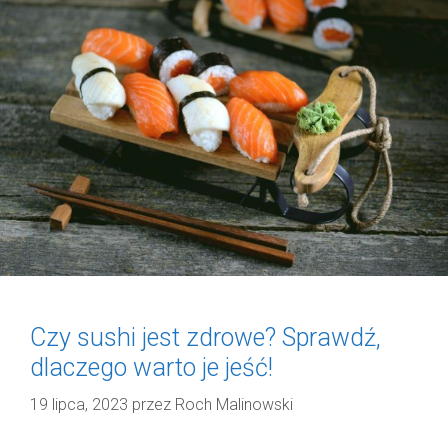
Czy sushi jest zdrowe? Sprawdź,
dlaczego warto je jeść!
19 lipca, 2023
przez
Roch Malinowski