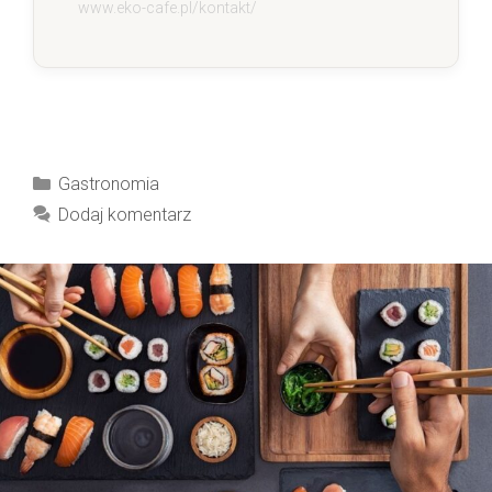
www.eko-cafe.pl/kontakt/
Kategorie
Gastronomia
Dodaj komentarz