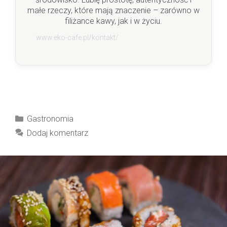
małe rzeczy, które mają znaczenie – zarówno w
filiżance kawy, jak i w życiu.
www.eko-cafe.pl/kontakt/
Kategorie
Gastronomia
Dodaj komentarz