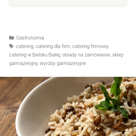
Kategorie
Gastronomia
Tagi
catering
,
catering dla firm
,
catering firmowy
,
catering w Bielsku Białej
,
obiady na zamówienie
,
sklep
garmażeryjny
,
wyroby garmażeryjne