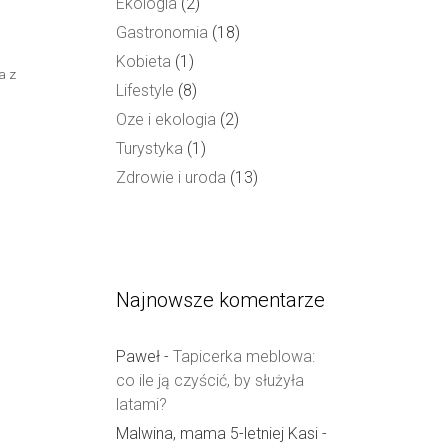
Ekologia
(2)
Gastronomia
(18)
Kobieta
(1)
a z
Lifestyle
(8)
Oze i ekologia
(2)
Turystyka
(1)
Zdrowie i uroda
(13)
Najnowsze komentarze
Paweł
-
Tapicerka meblowa:
co ile ją czyścić, by służyła
latami?
Malwina, mama 5-letniej Kasi
-