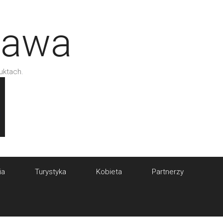
tawa
uktach.
ia
Turystyka
Kobieta
Partnerzy