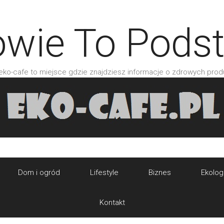
owie To Pods
 eko-cafe to miejsce gdzie znajdziesz informacje o zdrowych prod
Dom i ogród
Lifestyle
Biznes
Ekolog
Kontakt