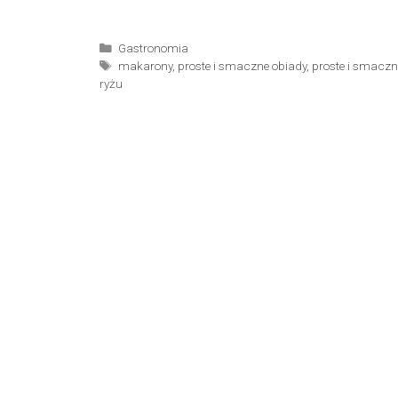
Kategorie
Gastronomia
Tagi
makarony
,
proste i smaczne obiady
,
proste i smaczn
ryżu