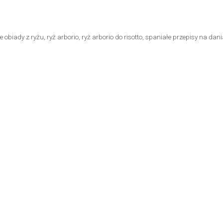
e obiady z ryżu
,
ryż arborio
,
ryż arborio do risotto
,
spaniałe przepisy na dani