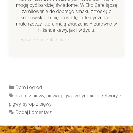
mogą być bardziej świadome. W Eko Cafe łączę
zamiłowanie do dobrego smaku z troską o
środowisko. Lubię prostotę, autentyczność i
małe rzeczy, które mają znaczenie – zarówno w
filiżance kawy, jak i w życiu.
www.eko-cafe.pl/kontakt/
Kategorie
Dom i ogród
Tagi
dżem z pigwy
,
pigwa
,
pigwa w syropie
,
przetwory z
pigwy
,
syrop z pigwy
Dodaj komentarz