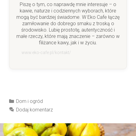
Piszę o tym, co naprawdę mnie interesuje – o
kawie, naturze i codziennych wyborach, które
mogą być bardziej świadome. W Eko Cafe łączę
zamiłowanie do dobrego smaku z troską o
środowisko. Lubię prostotę, autentyczność i
małe rzeczy, które mają znaczenie – zarówno w
filiżance kawy, jak i w życiu.
www.eko-cafe.pl/kontakt/
Kategorie
Dom i ogród
Dodaj komentarz