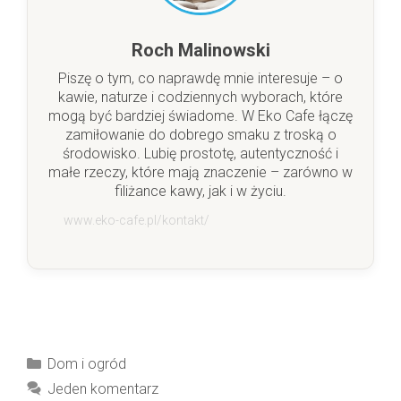
Roch Malinowski
Piszę o tym, co naprawdę mnie interesuje – o
kawie, naturze i codziennych wyborach, które
mogą być bardziej świadome. W Eko Cafe łączę
zamiłowanie do dobrego smaku z troską o
środowisko. Lubię prostotę, autentyczność i
małe rzeczy, które mają znaczenie – zarówno w
filiżance kawy, jak i w życiu.
www.eko-cafe.pl/kontakt/
Kategorie
Dom i ogród
Jeden komentarz