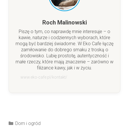
Roch Malinowski
Piszę o tym, co naprawdę mnie interesuje – o
kawie, naturze i codziennych wyborach, które
mogą być bardziej świadome. W Eko Cafe łączę
zamiłowanie do dobrego smaku z troską o
środowisko. Lubię prostotę, autentyczność i
małe rzeczy, które mają znaczenie – zarówno w
filiżance kawy, jak i w życiu.
www.eko-cafe.pl/kontakt/
Kategorie
Dom i ogród