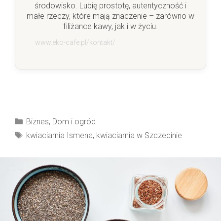
środowisko. Lubię prostotę, autentyczność i
małe rzeczy, które mają znaczenie – zarówno w
filiżance kawy, jak i w życiu.
www.eko-cafe.pl/kontakt/
Kategorie
Biznes
,
Dom i ogród
Tagi
kwiaciarnia Ismena
,
kwiaciarnia w Szczecinie