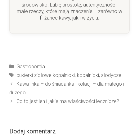
środowisko. Lubię prostotę, autentyczność i
małe rzeczy, które mają znaczenie – zarówno w
filiżance kawy, jak i w życiu.
Kategorie
Gastronomia
Tagi
cukierki ziołowe kopalnioki
,
kopalnioki
,
słodycze
Kawa Inka – do śniadanka i kolacji – dla małego i
dużego
Co to jest len i jakie ma właściwości lecznicze?
Dodaj komentarz