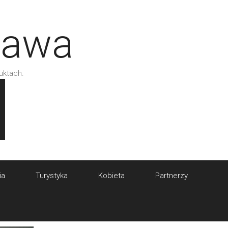
tawa
uktach.
ia
Turystyka
Kobieta
Partnerzy