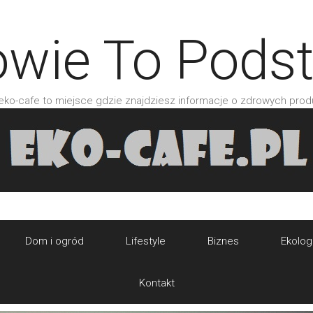
owie To Pods
 eko-cafe to miejsce gdzie znajdziesz informacje o zdrowych prod
Dom i ogród
Lifestyle
Biznes
Ekolog
Kontakt