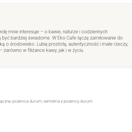
wdę mnie interesuje – o kawie, naturze i codziennych
 być bardziej świadome. W Eko Cafe łączę zamiłowanie do
ą o środowisko. Lubię prostotę, autentyczność i małe rzeczy,
 zarówno w filiżance kawy, jak i w życiu.
mączne
,
pszenica durum
,
semolina z pszenicy durum