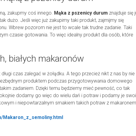
nną, zakupmy coś innego.
Mąka z pszenicy durum
znajduje się 
tak dużo. Jeśli więc już zakupimy taki produkt, zajmijmy się
 Wbrew pozorom nie jest to wcale tak trudne zadanie. Taki
zym czasie gotowania. To więc idealny produkt dla osób, które
h, białych makaronów
ługi czas zalegać w żołądku. A tego przecież nikt z nas by nie
 niezbędnym produktem podczas przygotowywania domowego
 takim zadaniem. Dzięki temu będziemy mieć pewność, co tak
okojnie dodamy go więc do wielu dań i potraw i podamy je swo
ątkowym i niepowtarzalnym smakiem takich potraw z makaronem
m/Makaron_z_semoliny.html