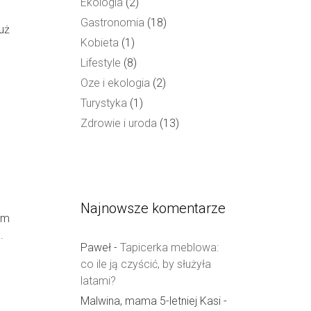
Ekologia
(2)
Gastronomia
(18)
już
Kobieta
(1)
Lifestyle
(8)
Oze i ekologia
(2)
Turystyka
(1)
Zdrowie i uroda
(13)
Najnowsze komentarze
im
.
Paweł
-
Tapicerka meblowa:
co ile ją czyścić, by służyła
latami?
Malwina, mama 5-letniej Kasi
-