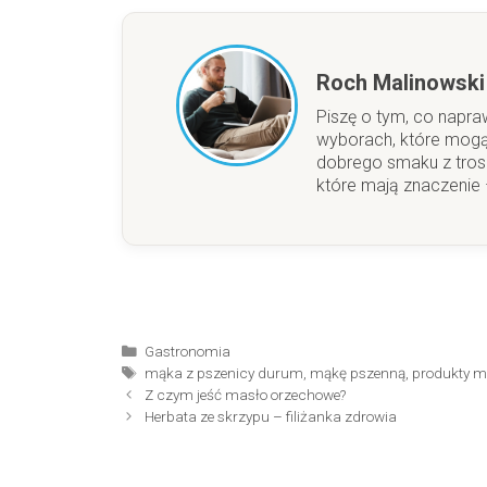
Roch Malinowski
Piszę o tym, co napra
wyborach, które mogą
dobrego smaku z trosk
które mają znaczenie –
Kategorie
Gastronomia
Tagi
mąka z pszenicy durum
,
mąkę pszenną
,
produkty 
Z czym jeść masło orzechowe?
Herbata ze skrzypu – filiżanka zdrowia