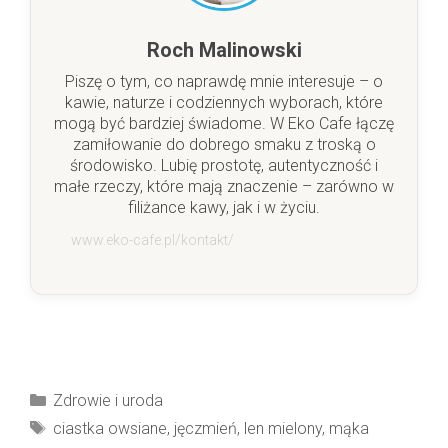
Roch Malinowski
Piszę o tym, co naprawdę mnie interesuje – o
kawie, naturze i codziennych wyborach, które
mogą być bardziej świadome. W Eko Cafe łączę
zamiłowanie do dobrego smaku z troską o
środowisko. Lubię prostotę, autentyczność i
małe rzeczy, które mają znaczenie – zarówno w
filiżance kawy, jak i w życiu.
www.eko-cafe.pl/kontakt/
Kategorie
Zdrowie i uroda
Tagi
ciastka owsiane
,
jęczmień
,
len mielony
,
mąka