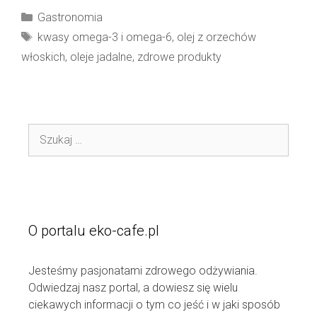
Kategorie
Gastronomia
Tagi
kwasy omega-3 i omega-6
,
olej z orzechów
włoskich
,
oleje jadalne
,
zdrowe produkty
Szukaj:
O portalu eko-cafe.pl
Jesteśmy pasjonatami zdrowego odżywiania.
Odwiedzaj nasz portal, a dowiesz się wielu
ciekawych informacji o tym co jeść i w jaki sposób