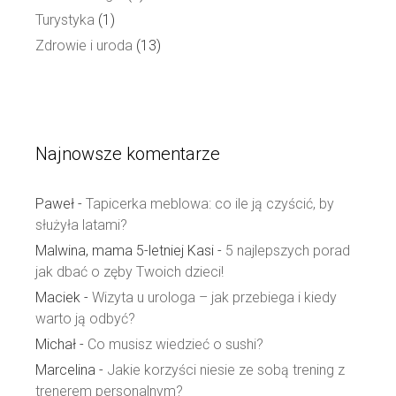
Turystyka
(1)
Zdrowie i uroda
(13)
Najnowsze komentarze
Paweł
-
Tapicerka meblowa: co ile ją czyścić, by
służyła latami?
Malwina, mama 5-letniej Kasi
-
5 najlepszych porad
jak dbać o zęby Twoich dzieci!
Maciek
-
Wizyta u urologa – jak przebiega i kiedy
warto ją odbyć?
Michał
-
Co musisz wiedzieć o sushi?
Marcelina
-
Jakie korzyści niesie ze sobą trening z
trenerem personalnym?