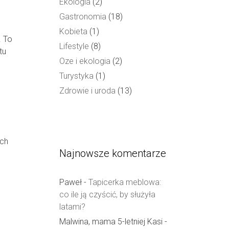
Ekologia
(2)
Gastronomia
(18)
Kobieta
(1)
. To
Lifestyle
(8)
tu
Oze i ekologia
(2)
Turystyka
(1)
Zdrowie i uroda
(13)
ich
Najnowsze komentarze
Paweł
-
Tapicerka meblowa:
co ile ją czyścić, by służyła
latami?
Malwina, mama 5-letniej Kasi
-