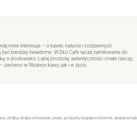
wdę mnie interesuje – o kawie, naturze i codziennych
 być bardziej świadome. W Eko Cafe łączę zamiłowanie do
ą o środowisko. Lubię prostotę, autentyczność i małe rzeczy,
 zarówno w filiżance kawy, jak i w życiu.
owa
,
otręby
,
otręby orkiszowe
,
owies
,
produkty bogate w błonnik
,
spalanie kalo