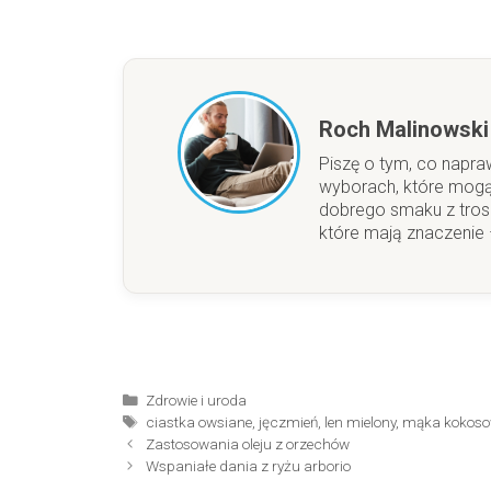
Roch Malinowski
Piszę o tym, co napra
wyborach, które mogą
dobrego smaku z trosk
które mają znaczenie –
Kategorie
Zdrowie i uroda
Tagi
ciastka owsiane
,
jęczmień
,
len mielony
,
mąka kokos
Zastosowania oleju z orzechów
Wspaniałe dania z ryżu arborio