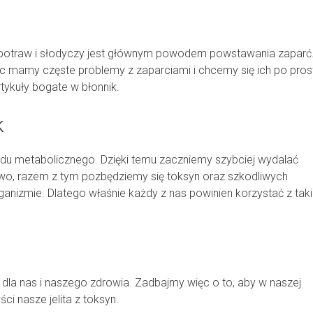
 potraw i słodyczy jest głównym powodem powstawania zaparć
ęc mamy częste problemy z zaparciami i chcemy się ich po pros
tykuły bogate w błonnik.
k
adu metabolicznego. Dzięki temu zaczniemy szybciej wydalać
wo, razem z tym pozbędziemy się toksyn oraz szkodliwych
anizmie. Dlatego właśnie każdy z nas powinien korzystać z tak
j dla nas i naszego zdrowia. Zadbajmy więc o to, aby w naszej
ści nasze jelita z toksyn.