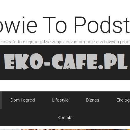
owie To Pods
 eko-cafe to miejsce gdzie znajdziesz informacje o zdrowych prod
Dom i ogród
Lifestyle
Biznes
Ekolog
Kontakt